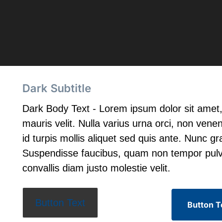
Dark Subtitle
Dark Body Text - Lorem ipsum dolor sit amet, 
mauris velit. Nulla varius urna orci, non vene
id turpis mollis aliquet sed quis ante. Nunc gr
Suspendisse faucibus, quam non tempor pul
convallis diam justo molestie velit.
Button Text
Button T
Button T