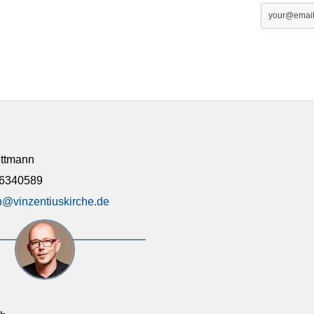
ettmann
46340589
@vinzentiuskirche.de