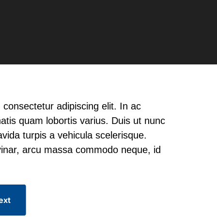
consectetur adipiscing elit. In ac
natis quam lobortis varius. Duis ut nunc
avida turpis a vehicula scelerisque.
vinar, arcu massa commodo neque, id
ext
ext