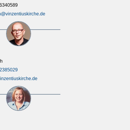
46340589
@vinzentiuskirche.de
ch
92385029
inzentiuskirche.de