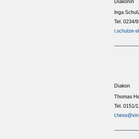
Diakonin
Inga Schul
Tel. 0234/
i.schulze-
Diakon
Thomas H
Tel. 0151/
t.hess@vin