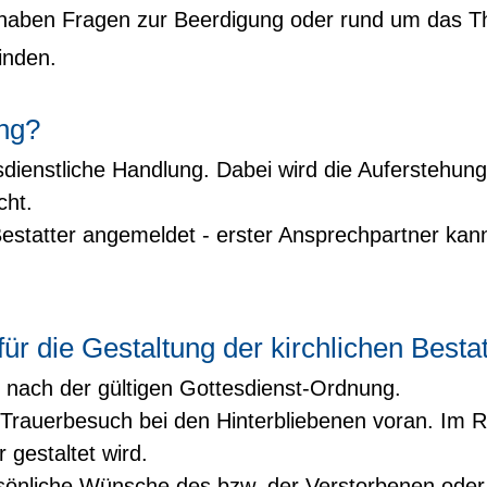
e haben Fragen zur Beerdigung oder rund um das 
finden.
ung?
tesdienstliche Handlung. Dabei wird die Auferstehun
cht.
Bestatter angemeldet - erster Ansprechpartner kann
ür die Gestaltung der kirchlichen Besta
ng nach der gültigen Gottesdienst-Ordnung.
er Trauerbesuch bei den Hinterbliebenen voran. I
 gestaltet wird.
sönliche Wünsche des bzw. der Verstorbenen oder