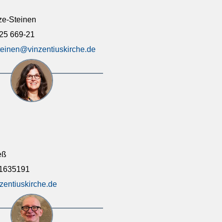
ze-Steinen
925 669-21
steinen@vinzentiuskirche.de
eß
11635191
zentiuskirche.de